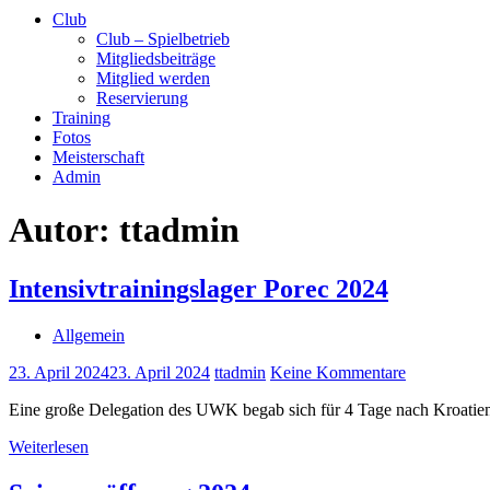
Club
Club – Spielbetrieb
Mitgliedsbeiträge
Mitglied werden
Reservierung
Training
Fotos
Meisterschaft
Admin
Autor:
ttadmin
Intensivtrainingslager Porec 2024
Allgemein
23. April 2024
23. April 2024
ttadmin
Keine Kommentare
Eine große Delegation des UWK begab sich für 4 Tage nach Kroatien,
Weiterlesen