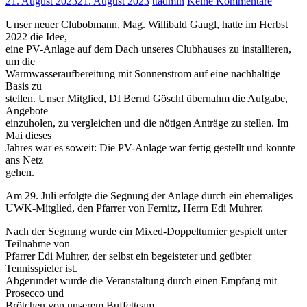
21. August 2023
21. August 2023
ttadmin
Keine Kommentare
Unser neuer Clubobmann, Mag. Willibald Gaugl, hatte im Herbst
2022 die Idee,
eine PV-Anlage auf dem Dach unseres Clubhauses zu installieren,
um die
Warmwasseraufbereitung mit Sonnenstrom auf eine nachhaltige
Basis zu
stellen. Unser Mitglied, DI Bernd Göschl übernahm die Aufgabe,
Angebote
einzuholen, zu vergleichen und die nötigen Anträge zu stellen. Im
Mai dieses
Jahres war es soweit: Die PV-Anlage war fertig gestellt und konnte
ans Netz
gehen.
Am 29. Juli erfolgte die Segnung der Anlage durch ein ehemaliges
UWK-Mitglied, den Pfarrer von Fernitz, Herrn Edi Muhrer.
Nach der Segnung wurde ein Mixed-Doppelturnier gespielt unter
Teilnahme von
Pfarrer Edi Muhrer, der selbst ein begeisteter und geübter
Tennisspieler ist.
Abgerundet wurde die Veranstaltung durch einen Empfang mit
Prosecco und
Brötchen von unserem Buffetteam