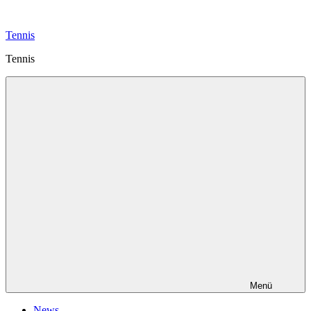
Zum
Inhalt
Tennis
springen
Tennis
Menü
News